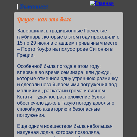
Перейти к основному содержанию
Домашняя
Греция - как это было
Вы здесь
Завершились традиционные Греческие
глубинары, которые в этом году проходили с
15 по 29 июня в ставшем привычным месте
– Порто Коуфо на полуострове Ситония в
Греции.
Особенной была погода в этом году:
впервые во время семинара шли дожди,
которые отменили одну утреннюю разминку
и сделали незабываемыми погружения под
молниями , раскатами грома и ливнем.
Кстати – удачное расположение бухты
обеспечило даже в такую погоду довольно
спокойную акваторию и безопасные
погружения.
Еще одним новшеством была небольшая
надувная лодка, которая позволяла,