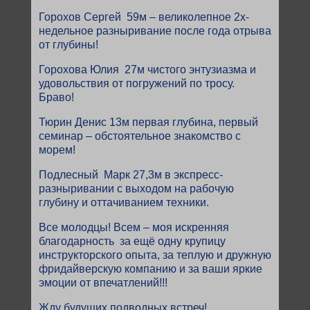
Горохов Сергей 59м – великолепное 2х-
недельное разныривание после года отрыва
от глубины!
Горохова Юлия 27м чистого энтузиазма и
удовольствия от погружений по тросу.
Браво!
Тюрин Денис 13м первая глубина, первый
семинар – обстоятельное знакомство с
морем!
Подлесный Марк 27,3м в экспресс-
разныривании с выходом на рабочую
глубину и оттачиванием техники.
Все молодцы! Всем – моя искренняя
благодарность за ещё одну крупицу
инструкторского опыта, за теплую и дружную
фридайверскую компанию и за ваши яркие
эмоции от впечатлений!!!
Жду будущих подводных встреч!