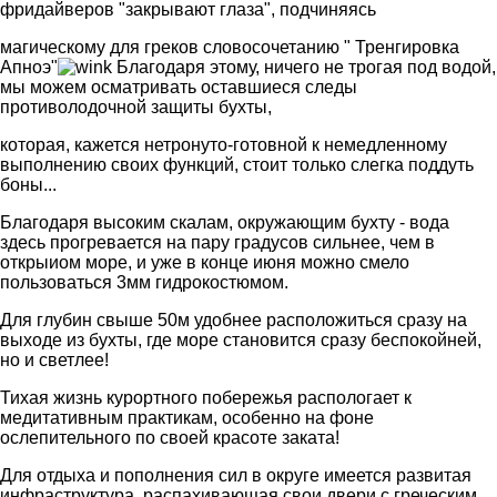
фридайверов "закрывают глаза", подчиняясь
магическому для греков словосочетанию " Тренгировка
Апноэ"
Благодаря этому, ничего не трогая под водой,
мы можем осматривать оставшиеся следы
противолодочной защиты бухты,
которая, кажется нетронуто-готовной к немедленному
выполнению своих функций, стоит только слегка поддуть
боны...
Благодаря высоким скалам, окружающим бухту - вода
здесь прогревается на пару градусов сильнее, чем в
открыиом море, и уже в конце июня можно смело
пользоваться 3мм гидрокостюмом.
Для глубин свыше 50м удобнее расположиться сразу на
выходе из бухты, где море становится сразу беспокойней,
но и светлее!
Тихая жизнь курортного побережья распологает к
медитативным практикам, особенно на фоне
ослепительного по своей красоте заката!
Для отдыха и пополнения сил в округе имеется развитая
инфраструктура, распахивающая свои двери с греческим