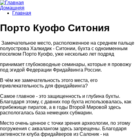
Перейти к основному содержанию
Домашняя
Главная
Вы здесь
Порто Куофо Ситония
Замечательное место, расположенное на среднем пальце
полуострова Халкидик - Ситонии, бухта с одноименным
поселком Порто Куофо, уже несколько лет подряд
принимает глубоководные семинары, которые я провожу
под эгидой Федерации Фридайвинга России.
В чём же замечательность этого места, его
привлекательность для фридайвинга?
Самое главное - это защищенность и глубина бухты.
Благодаря этому, с давних пор бухта использовалась, как
прибежище пиратов, а в годы Второй Мировой здесь
распологалась база немецких субмарин.
Место очень ценное с точки зрения археологии, по этому
погружения с аквалангом здесь запрещены. Благодаря
активности клуба фридайверов из Салоник - на